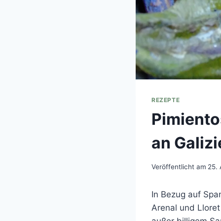
REZEPTE
Pimiento
an Galiz
Veröffentlicht am
25. 
In Bezug auf Span
Arenal und Llore
außer billigem Sa