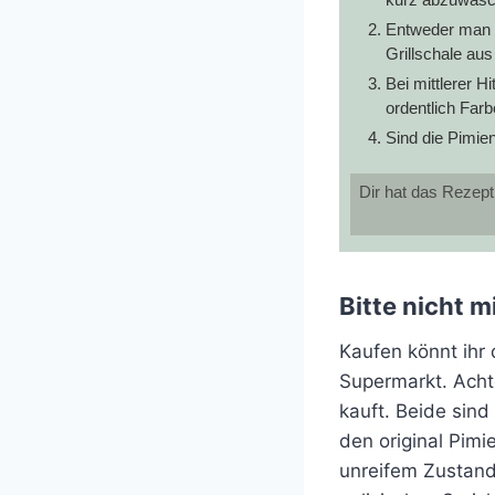
Entweder man g
Grillschale aus 
Bei mittlerer H
ordentlich Far
Sind die Pimien
Dir hat das Rezept
Bitte nicht 
Kaufen könnt ihr 
Supermarkt. Achte
kauft. Beide sin
den original Pimi
unreifem Zustand