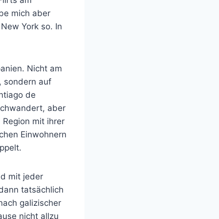
ebe mich aber
 New York so. In
panien. Nicht am
, sondern auf
ntiago de
rchwandert, aber
 Region mit ihrer
ichen Einwohnern
ppelt.
d mit jeder
dann tatsächlich
ach galizischer
se nicht allzu