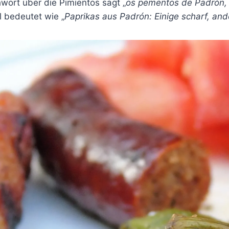
hwort über die Pimientos sagt „
os pementos de Padrón, 
l bedeutet wie „
Paprikas aus Padrón: Einige scharf, and