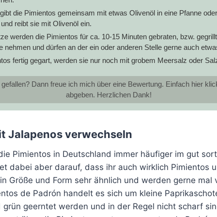
ibt die Pimientos gemeinsam mit etwas Olivenöl in eine Pfanne oder b
und reibt sie mit Olivenöl ein.
itze werden die Pimientos für ca. 10-15 Minuten gebraten, bzw. gegrillt
be nehmen und dürfen an der ein oder anderen Stelle gerne auch etwa
tos fertig gegart, werden sie nur noch mit grobem Meersalz oder Salz
 gefallen? Dann freue ich mich über eine Bewertung. Einfach hier kl
abgeben. Herzlichen Dank!
mit Jalapenos verwechseln
die Pimientos in Deutschland immer häufiger im gut sort
t dabei aber darauf, dass ihr auch wirklich Pimientos u
d in Größe und Form sehr ähnlich und werden gerne mal 
entos de Padrón handelt es sich um kleine Paprikaschote
 grün geerntet werden und in der Regel nicht scharf si