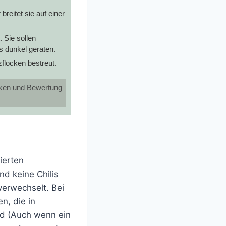
reitet sie auf einer
. Sie sollen
s dunkel geraten.
flocken bestreut.
icken und Bewertung
ierten
nd keine Chilis
verwechselt. Bei
n, die in
nd (Auch wenn ein