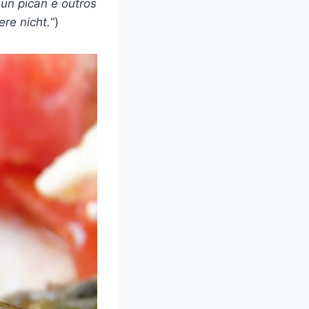
un pican e outros
ere nicht.
“)