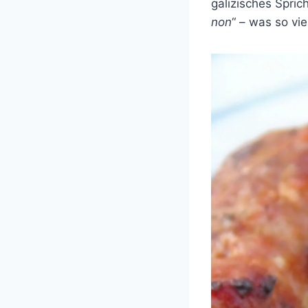
galizisches Spric
non
“ – was so vie