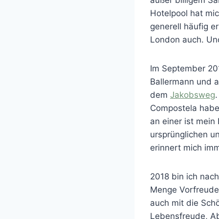
Hotelpool hat mic
generell häufig e
London auch. Und 
Im September 201
Ballermann und au
dem
Jakobsweg
Compostela habe
an einer ist mein
ursprünglichen u
erinnert mich imme
2018 bin ich nac
Menge Vorfreude 
auch mit die Sch
Lebensfreude, Ab