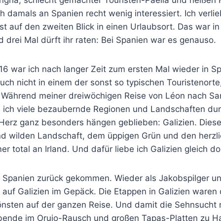
h damals an Spanien recht wenig interessiert. Ich verli
rst auf den zweiten Blick in einen Urlaubsort. Das war in
drei Mal dürft ihr raten: Bei Spanien war es genauso.
6 war ich nach langer Zeit zum ersten Mal wieder in S
ch nicht in einem der sonst so typischen Touristenorte
. Während meiner dreiwöchigen Reise von Léon nach Sa
 ich viele bezaubernde Regionen und Landschaften du
 Herz ganz besonders hängen geblieben: Galizien. Diese
nd wilden Landschaft, dem üppigen Grün und den herzl
r total an Irland. Und dafür liebe ich Galizien gleich do
h Spanien zurück gekommen. Wieder als Jakobspilger un
auf Galizien im Gepäck. Die Etappen in Galizien waren 
önsten auf der ganzen Reise. Und damit die Sehnsucht n
ende im Orujo-Rausch und großen Tapas-Platten zu Hau