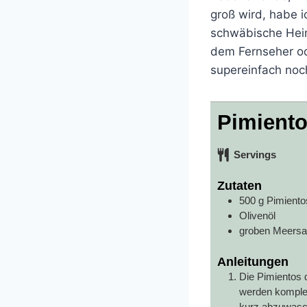
groß wird, habe i
schwäbische Heim
dem Fernseher ode
supereinfach noc
Pimiento
Servings
Zutaten
500
g
Pimiento
Olivenöl
groben Meersal
Anleitungen
Die Pimientos 
werden komplet
kurz abzuwasc