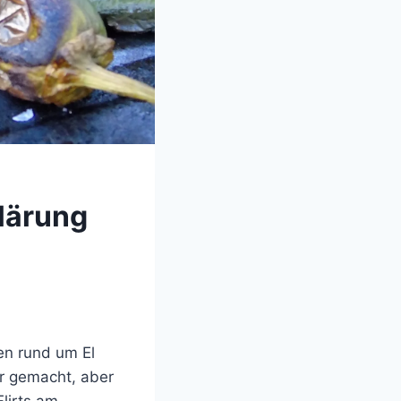
lärung
en rund um El
er gemacht, aber
lirts am