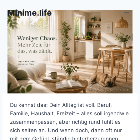
Zum
Minime.life
Inhalt
springen
Du kennst das: Dein Alltag ist voll. Beruf,
Familie, Haushalt, Freizeit – alles soll irgendwie
zusammenpassen, aber richtig rund fühlt es
sich selten an. Und wenn doch, dann oft nur
mit dem Gefühl, ständig hinterherzurennen.