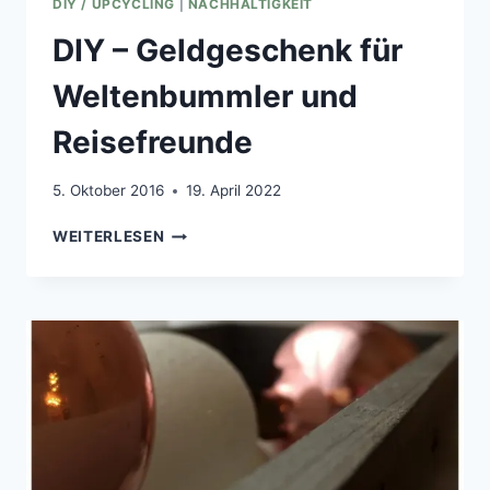
DIY / UPCYCLING
|
NACHHALTIGKEIT
DIY – Geldgeschenk für
Weltenbummler und
Reisefreunde
5. Oktober 2016
19. April 2022
DIY
WEITERLESEN
–
GELDGESCHENK
FÜR
WELTENBUMMLER
UND
REISEFREUNDE