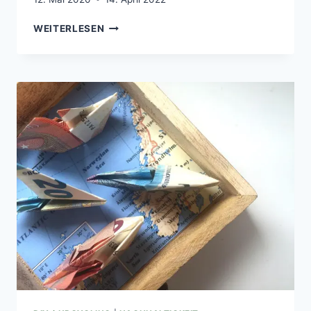
DIY
WEITERLESEN
/
UPCYCLING:
BEISTELLTISCH
AUS
ALTEN
BÜCHERN
BAUEN