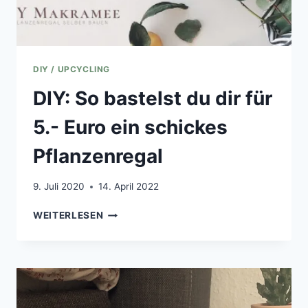
DIY / UPCYCLING
DIY: So bastelst du dir für
5.- Euro ein schickes
Pflanzenregal
9. Juli 2020
14. April 2022
DIY:
WEITERLESEN
SO
BASTELST
DU
DIR
FÜR
5.-