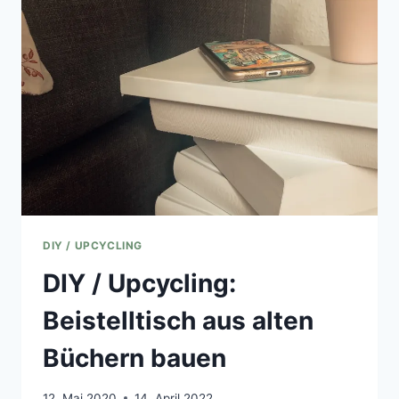
EURO
EIN
SCHICKES
PFLANZENREGAL
DIY / UPCYCLING
DIY / Upcycling:
Beistelltisch aus alten
Büchern bauen
12. Mai 2020
14. April 2022