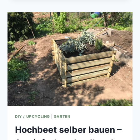
–
SO
EINFACH
GEHT
´S
DIY / UPCYCLING
|
GARTEN
Hochbeet selber bauen –