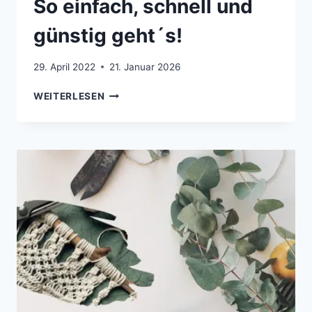
So einfach, schnell und
günstig geht´s!
29. April 2022
21. Januar 2026
HOCHBEET
WEITERLESEN
SELBER
BAUEN
–
SO
EINFACH,
SCHNELL
UND
GÜNSTIG
GEHT
´S!