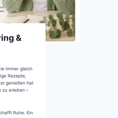
ving &
ie immer gleich
dige Rezepte,
sst genießen hat
h zu
erleben
–
chafft Ruhe. Ein