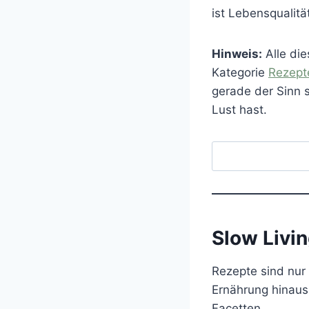
ist Lebensqualitä
Hinweis:
Alle die
Kategorie
Rezept
gerade der Sinn s
Lust hast.
S
u
c
h
e
Slow Livin
n
Rezepte sind nur
Ernährung hinaus 
Facetten.