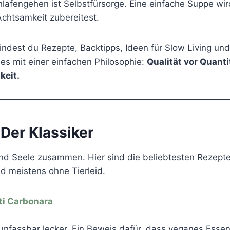
lafengehen ist Selbstfürsorge. Eine einfache Suppe w
Achtsamkeit zubereitest.
findest du Rezepte, Backtipps, Ideen für Slow Living und
lles mit einer einfachen Philosophie:
Qualität vor Quant
keit.
Der Klassiker
nd Seele zusammen. Hier sind die beliebtesten Rezepte 
nd meistens ohne Tierleid.
i Carbonara
unfassbar lecker. Ein Beweis dafür, dass veganes Essen 