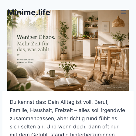
Zum
Minime.life
Inhalt
springen
Du kennst das: Dein Alltag ist voll. Beruf,
Familie, Haushalt, Freizeit – alles soll irgendwie
zusammenpassen, aber richtig rund fühlt es
sich selten an. Und wenn doch, dann oft nur
mit dem Gefühl, ständig hinterherzurennen.