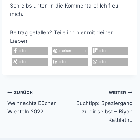
Schreibs unten in die Kommentare! Ich freu
mich.
Beitrag gefallen? Teile ihn hier mit deinen
Lieben
teilen
merken
teilen
1
teilen
teilen
teilen
Beitragsnavigation
ZURÜCK
WEITER
Weihnachts Bücher
Buchtipp: Spaziergang
Wichteln 2022
zu dir selbst – Biyon
Kattilathu