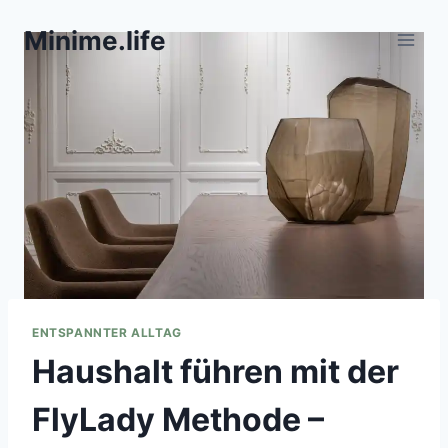
Zum
Minime.life
Inhalt
springen
ENTSPANNTER ALLTAG
Haushalt führen mit der
FlyLady Methode –