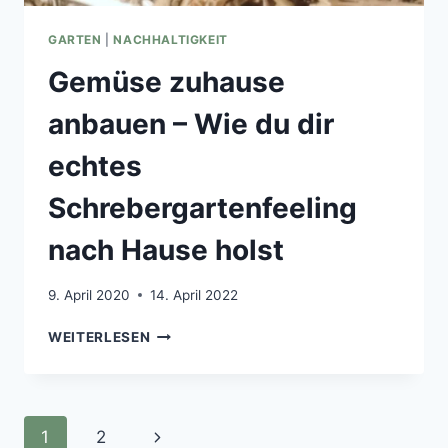
GARTEN
|
NACHHALTIGKEIT
Gemüse zuhause
anbauen – Wie du dir
echtes
Schrebergartenfeeling
nach Hause holst
9. April 2020
14. April 2022
GEMÜSE
WEITERLESEN
ZUHAUSE
ANBAUEN
–
WIE
Seitennavigation
Nächste
1
2
DU