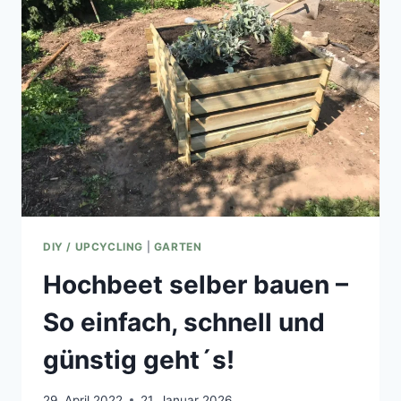
START
DIY / UPCYCLING
|
GARTEN
Hochbeet selber bauen –
So einfach, schnell und
günstig geht´s!
29. April 2022
21. Januar 2026