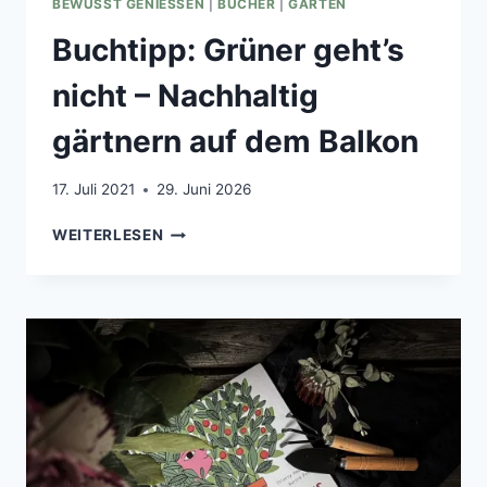
BEWUSST GENIESSEN
|
BÜCHER
|
GARTEN
Buchtipp: Grüner geht’s
nicht – Nachhaltig
gärtnern auf dem Balkon
17. Juli 2021
29. Juni 2026
BUCHTIPP:
WEITERLESEN
GRÜNER
GEHT’S
NICHT
–
NACHHALTIG
GÄRTNERN
AUF
DEM
BALKON