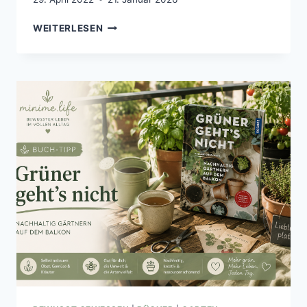
HOCHBEET
WEITERLESEN
SELBER
BAUEN
–
SO
EINFACH,
SCHNELL
UND
GÜNSTIG
GEHT
´S!