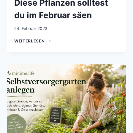
Diese Pflanzen solltest
du im Februar säen
24. Februar 2023
DER
WEITERLESEN
GARTEN
IM
FEBRUAR:
DIESE
PFLANZEN
SOLLTEST
DU
IM
FEBRUAR
SÄEN