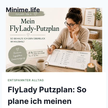
Zum
Minime.life
Inhalt
springen
ENTSPANNTER ALLTAG
FlyLady Putzplan: So
plane ich meinen