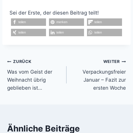
Sei der Erste, der diesen Beitrag teilt!
teilen
merken
teilen
teilen
teilen
teilen
Beitragsnavigation
ZURÜCK
WEITER
Was vom Geist der
Verpackungsfreier
Weihnacht übrig
Januar – Fazit zur
geblieben ist…
ersten Woche
Ähnliche Beiträge