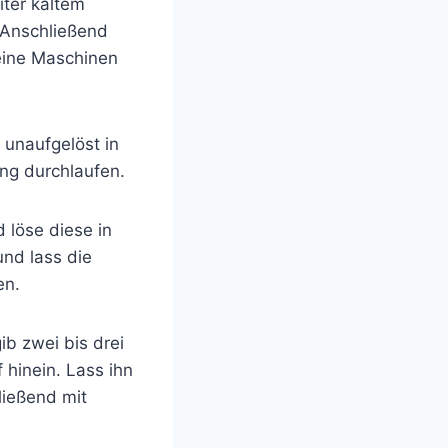
iter kaltem
. Anschließend
eine Maschinen
 unaufgelöst in
ng durchlaufen.
 löse diese in
und lass die
en.
b zwei bis drei
hinein. Lass ihn
ließend mit