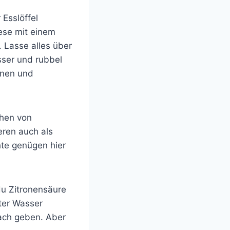
 Esslöffel
iese mit einem
 Lasse alles über
sser und rubbel
nnen und
chen von
eren auch als
hte genügen hier
du Zitronensäure
iter Wasser
ach geben. Aber