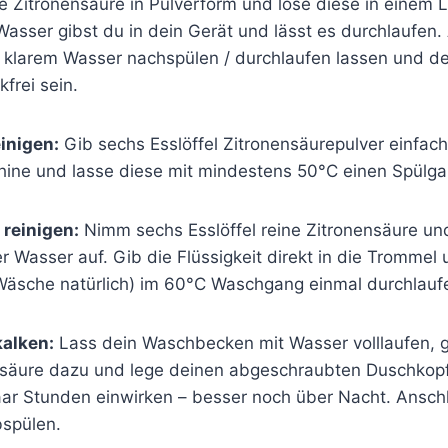
ine Zitronensäure in Pulverform und löse diese in einem L
Wasser gibst du in dein Gerät und lässt es durchlaufen
 klarem Wasser nachspülen / durchlaufen lassen und d
kfrei sein.
inigen:
Gib sechs Esslöffel Zitronensäurepulver einfach
hine und lasse diese mit mindestens 50°C einen Spülga
reinigen:
Nimm sechs Esslöffel reine Zitronensäure und
r Wasser auf. Gib die Flüssigkeit direkt in die Trommel 
äsche natürlich) im 60°C Waschgang einmal durchlauf
alken:
Lass dein Waschbecken mit Wasser volllaufen, gi
ensäure dazu und lege deinen abgeschraubten Duschkopf 
paar Stunden einwirken – besser noch über Nacht. Ansch
spülen.