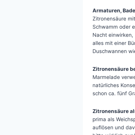
Armaturen, Bad
Zitronensäure mi
Schwamm oder ein
Nacht einwirken,
alles mit einer 
Duschwannen wie
Zitronensäure b
Marmelade verwen
natürliches Konse
schon ca. fünf G
Zitronensäure a
prima als Weichsp
auflösen und dav