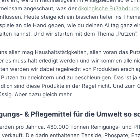
emeinsam angeschaut, was der
ökologische Fußabdruck
nflussen. Heute steige ich ein bisschen tiefer ins The
ispiele an die Hand geben, wie du deinen Alltag ganz ei
talten kannst. Und wir starten mit dem Thema „Putzen“.
uns allen mag Haushaltstätigkeiten, allen voran das Put
er es muss halt erledigt werden und wir kommen alle n
ten werden wir dabei regelrecht von Produkten erschla
Putzen zu erleichtern und zu beschleunigen. Das ist ja
lich sind diese Produkte in der Regel nicht. Und zum Gr
üssig. Aber dazu gleich mehr.
ungs- & Pflegemittel für die Umwelt so s
erden pro Jahr ca. 480.000 Tonnen Reinigungs- und Pfl
 verkauft. Die darin enthaltenen Tenside, Phospate, Enz