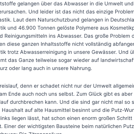
ftstoffe gelangen über das Abwasser in die Umwelt und
ursachen. Und leider ist das nicht das einzige Problem
astik. Laut dem Naturschutzbund gelangen in Deutschla
tik und 46.900 Tonnen gelöste Polymere aus Kosmetik
d Reinigungsmitteln ins Abwasser. Das große Problem 
n diese ganzen Inhaltsstoffe nicht vollständig abfange
stik trotz Abwasserreinigung in unsere Gewässer. Und 
t das Ganze teilweise sogar wieder auf landwirtschaft
urz oder lang auch in unsere Nahrung.
Kreislauf, denn er schadet nicht nur der Umwelt allgeme
 am Ende auch noch uns selbst. Zum Glück gibt es aber 
lauf durchbrechen kann. Und die sind gar nicht mal so 
m Haushalt auf alte Hausmittel besinnt und die Putz-Wu
nks liegen lässt, hat schon einen enorm großen Schritt i
 Einer der wichtigsten Bausteine beim natürlichen Putze