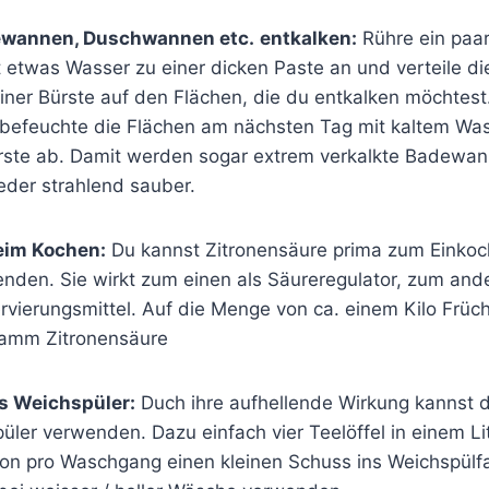
ewannen, Duschwannen etc.
entkalken:
Rühre ein paar
t etwas Wasser zu einer dicken Paste an und verteile d
er Bürste auf den Flächen, die du entkalken möchtest.
 befeuchte die Flächen am nächsten Tag mit kaltem Wa
Bürste ab. Damit werden sogar extrem verkalkte Badewa
der strahlend sauber.
eim Kochen:
Du kannst Zitronensäure prima zum Einko
den. Sie wirkt zum einen als Säureregulator, zum and
rvierungsmittel. Auf die Menge von ca. einem Kilo Früc
ramm Zitronensäure
ls Weichspüler:
Duch ihre aufhellende Wirkung kannst 
üler verwenden. Dazu einfach vier Teelöffel in einem L
on pro Waschgang einen kleinen Schuss ins Weichspülf