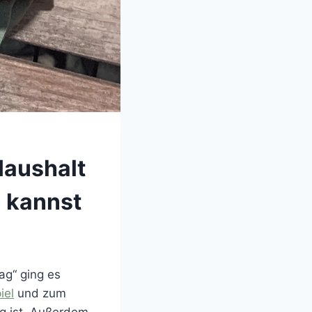
Haushalt
n kannst
ag“ ging es
iel
und zum
ig ist. Außerdem