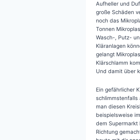
Aufheller und Du
große Schäden ver
noch das Mikropl
Tonnen Mikroplas
Wasch-, Putz- un
Kläranlagen könne
gelangt Mikropla
Klärschlamm komm
Und damit über k
Ein gefährlicher 
schlimmstenfalls
man diesen Kreis
beispielsweise i
dem Supermarkt li
Richtung gemacht.