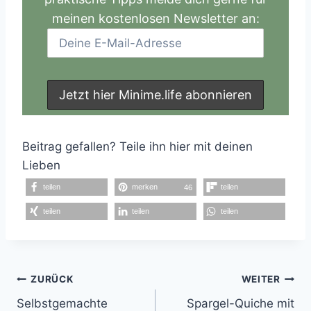
meinen kostenlosen Newsletter an:
Beitrag gefallen? Teile ihn hier mit deinen
Lieben
teilen
merken
teilen
46
teilen
teilen
teilen
Beitragsnavigation
ZURÜCK
WEITER
Selbstgemachte
Spargel-Quiche mit