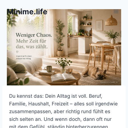
Zum
Minime.life
Inhalt
springen
Du kennst das: Dein Alltag ist voll. Beruf,
Familie, Haushalt, Freizeit – alles soll irgendwie
zusammenpassen, aber richtig rund fühlt es
sich selten an. Und wenn doch, dann oft nur
mit dem Gefühl, ständig hinterherzurennen.