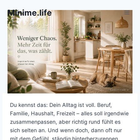
Zum
Minime.life
Inhalt
springen
Du kennst das: Dein Alltag ist voll. Beruf,
Familie, Haushalt, Freizeit – alles soll irgendwie
zusammenpassen, aber richtig rund fühlt es
sich selten an. Und wenn doch, dann oft nur
mit dem Gefühl, ständig hinterherzurennen.