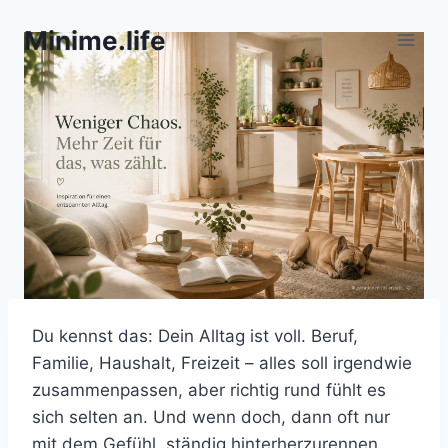
Zum
Minime.life
Inhalt
springen
Du kennst das: Dein Alltag ist voll. Beruf,
Familie, Haushalt, Freizeit – alles soll irgendwie
zusammenpassen, aber richtig rund fühlt es
sich selten an. Und wenn doch, dann oft nur
mit dem Gefühl, ständig hinterherzurennen.