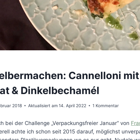
elbermachen: Cannelloni mit
nat & Dinkelbechamél
ebruar 2018
Aktualisiert am
14. April 2022
1 Kommentar
ch bei der Challenge „Verpackungsfreier Januar“ von
Fra
rell achte ich schon seit 2015 darauf, möglichst unver
onders Plastikverpackungen wo es nur geht. Nudeln wa