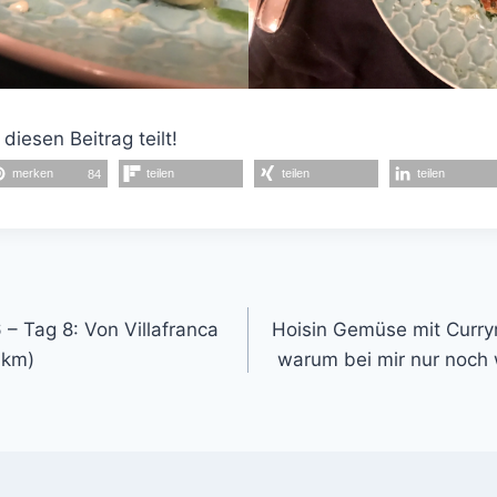
 diesen Beitrag teilt!
merken
teilen
teilen
teilen
84
gation
– Tag 8: Von Villafranca
Hoisin Gemüse mit Curryr
 km)
warum bei mir nur noch 