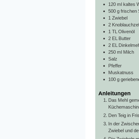
120
ml
kaltes 
500
g
frischen 
1
Zwiebel
2
Knoblauchze
1
TL Olivenöl
2
EL Butter
2
EL Dinkelmeh
250
ml
Milch
Salz
Pfeffer
Muskatnuss
100
g
gerieben
Anleitungen
Das Mehl geme
Küchemaschine
Den Teig in Fri
In der Zwische
Zwiebel und de
Die Zwiebeln m