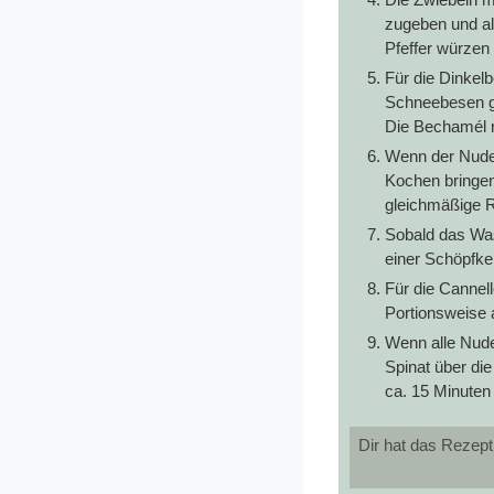
zugeben und al
Pfeffer würzen 
Für die Dinkel
Schneebesen gu
Die Bechamél m
Wenn der Nudel
Kochen bringen.
gleichmäßige R
Sobald das Was
einer Schöpfke
Für die Cannel
Portionsweise a
Wenn alle Nude
Spinat über die
ca. 15 Minuten
Dir hat das Rezept