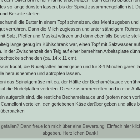
les so lange dünsten lassen, bis der Spinat zusammengefallen ist. D
und Beiseite stellen.
bechamél die Butter in einem Topf schmelzen, das Mehl zugeben und
t verrühren. Dann die Milch zugiessen und unter ständigem Rühren
it Salz, Pfeffer und Muskat würzen und dann ebenfalls Beiseite stell
teig lange genug im Kühlschrank war, einen Topf mit Salzwasser a
 In der Zwischenzeit den Teig auf einer bemehlten Arbeitsplatte dünn
echtecke schneiden (ca. 14 x 11 cm).
ser kocht, die Nudelplatten hineingeben und für 3-4 Minuten garen 
lle herausnehmen und abtropfen lassen.
loni das Spinatgemüse mit ca. der Hälfte der Bechamélsauce verrühr
uf die Nudelplatten verteilen. Diese zusammenrollen und in eine Auf
ln aufgerollt sind, die restliche Bechamélsauce und (sofern noch vo
 Cannelloni verteilen, den geriebenen Käse darüber geben und alles b
 überbacken.
 gefallen? Dann freue ich mich über eine Bewertung. Einfach hier kl
abgeben. Herzlichen Dank!