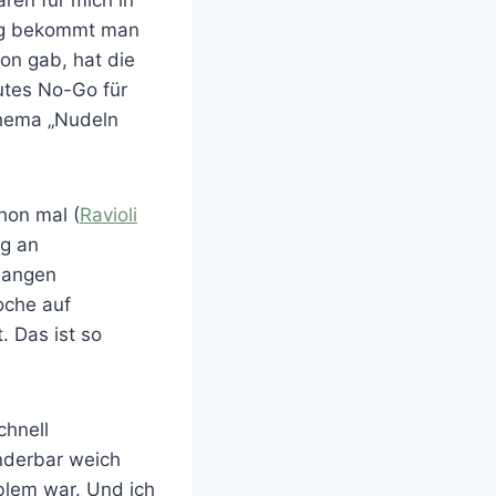
ung bekommt man
ton gab, hat die
utes No-Go für
Thema „Nudeln
hon mal (
Ravioli
ig an
langen
oche auf
. Das ist so
chnell
nderbar weich
blem war. Und ich