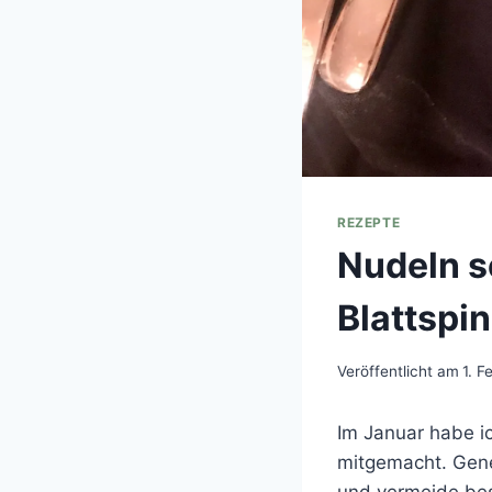
REZEPTE
Nudeln s
Blattspi
Veröffentlicht am
1. F
Im Januar habe i
mitgemacht. Gene
und vermeide bes