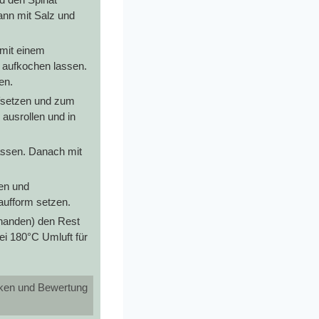
ann mit Salz und
 mit einem
 aufkochen lassen.
en.
ufsetzen und zum
 ausrollen und in
lassen. Danach mit
en und
laufform setzen.
rhanden) den Rest
ei 180°C Umluft für
icken und Bewertung