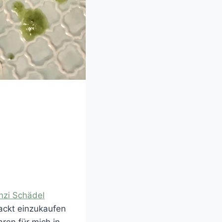
nzi Schädel
packt einzukaufen
ren für mich in