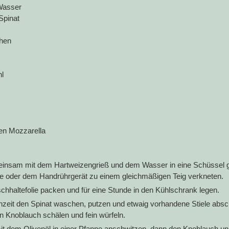
Wasser
Spinat
hen
l
en Mozzarella
insam mit dem Hartweizengrieß und dem Wasser in eine Schüssel g
 oder dem Handrührgerät zu einem gleichmäßigen Teig verkneten.
schhaltefolie packen und für eine Stunde in den Kühlschrank legen.
nzeit den Spinat waschen, putzen und etwaig vorhandene Stiele absc
n Knoblauch schälen und fein würfeln.
it dem Olivenöl in einer Pfanne anschwitzen, dann den Knoblauch un