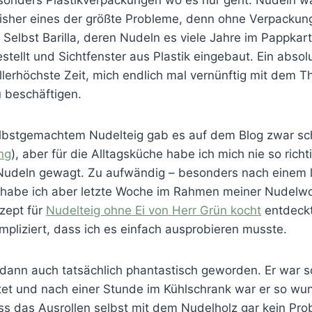
bisher eines der größte Probleme, denn ohne Verpack
t. Selbst Barilla, deren Nudeln es viele Jahre im Pappkar
ellt und Sichtfenster aus Plastik eingebaut. Ein absol
llerhöchste Zeit, mich endlich mal vernünftig mit dem 
 beschäftigen.
elbstgemachtem Nudelteig gab es auf dem Blog zwar sc
ung
), aber für die Alltagsküche habe ich mich nie so richt
Nudeln gewagt. Zu aufwändig – besonders nach einem 
 habe ich aber letzte Woche im Rahmen meiner Nudelw
zept für
Nudelteig ohne Ei von Herr Grün kocht
entdeckt
pliziert, dass ich es einfach ausprobieren musste.
 dann auch tatsächlich phantastisch geworden. Er war s
t und nach einer Stunde im Kühlschrank war er so wu
ss das Ausrollen selbst mit dem Nudelholz gar kein Pro