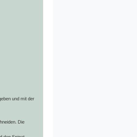
eben und mit der
hneiden. Die
d den Spinat