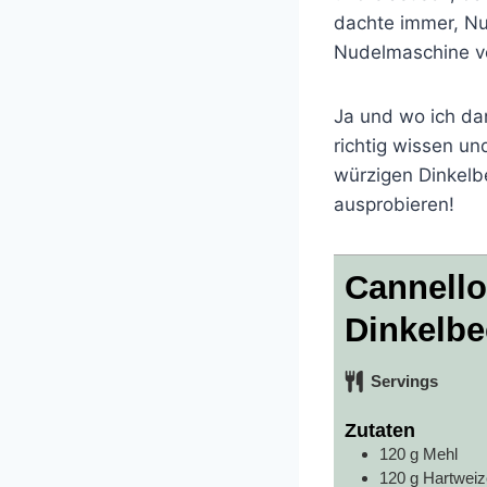
dachte immer, Nu
Nudelmaschine ve
Ja und wo ich dan
richtig wissen un
würzigen Dinkelbe
ausprobieren!
Cannello
Dinkelb
Servings
Zutaten
120
g
Mehl
120
g
Hartweiz