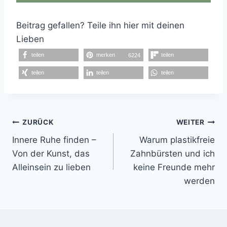
Beitrag gefallen? Teile ihn hier mit deinen
Lieben
teilen
merken
teilen
6224
teilen
teilen
teilen
Beitragsnavigation
ZURÜCK
WEITER
Innere Ruhe finden –
Warum plastikfreie
Von der Kunst, das
Zahnbürsten und ich
Alleinsein zu lieben
keine Freunde mehr
werden