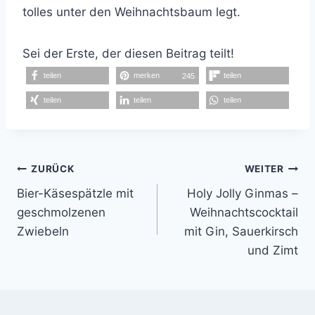
tolles unter den Weihnachtsbaum legt.
Sei der Erste, der diesen Beitrag teilt!
teilen
merken
teilen
245
teilen
teilen
teilen
Beitragsnavigation
ZURÜCK
WEITER
Bier-Käsespätzle mit
Holy Jolly Ginmas –
geschmolzenen
Weihnachtscocktail
Zwiebeln
mit Gin, Sauerkirsch
und Zimt