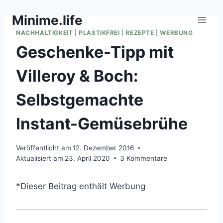
Zum
Minime.life
Inhalt
springen
NACHHALTIGKEIT
|
PLASTIKFREI
|
REZEPTE
|
WERBUNG
Geschenke-Tipp mit
Villeroy & Boch:
Selbstgemachte
Instant-Gemüsebrühe
Veröffentlicht am
12. Dezember 2016
Aktualisiert am
23. April 2020
3 Kommentare
*Dieser Beitrag enthält Werbung