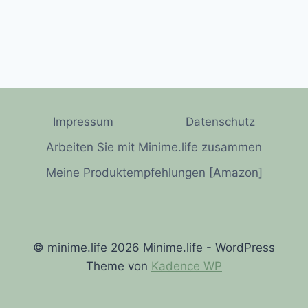
Impressum
Datenschutz
Arbeiten Sie mit Minime.life zusammen
Meine Produktempfehlungen [Amazon]
© minime.life 2026 Minime.life - WordPress
Theme von
Kadence WP