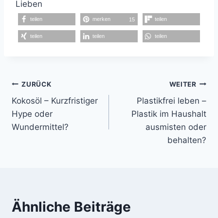
Lieben
teilen
merken
teilen
15
teilen
teilen
teilen
Beitragsnavigation
ZURÜCK
WEITER
Kokosöl – Kurzfristiger
Plastikfrei leben –
Hype oder
Plastik im Haushalt
Wundermittel?
ausmisten oder
behalten?
Ähnliche Beiträge