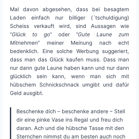
Mal davon abgesehen, dass bei besagtem
Laden einfach nur billiger (´tschuldigung)
Scheiss verkauft wird, sind Aussagen wie
“
Glück to go
” oder “
Gute Laune zum
Mitnehmen
” meiner Meinung nach echt
bedenklich. Eine solche Werbung suggeriert,
dass man das Glück kaufen muss. Dass man
nur dann gute Laune haben kann und nur dann
glücklich sein kann, wenn man sich mit
hübschem Schnickschnack umgibt und dafür
Geld ausgibt.
Beschenke dich – beschenke andere – Stell
dir eine pinke Vase ins Regal und freu dich
daran. Ach und die hübsche Tasse mit den
Sternchen nimmst du am besten auch noch