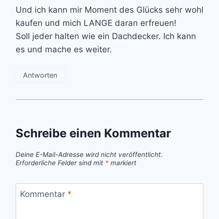
Und ich kann mir Moment des Glücks sehr wohl
kaufen und mich LANGE daran erfreuen!
Soll jeder halten wie ein Dachdecker. Ich kann
es und mache es weiter.
Antworten
Schreibe einen Kommentar
Deine E-Mail-Adresse wird nicht veröffentlicht.
Erforderliche Felder sind mit
*
markiert
Kommentar
*