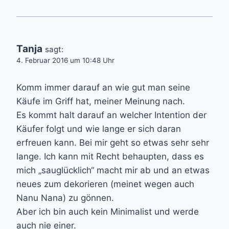
Tanja
sagt:
4. Februar 2016 um 10:48 Uhr
Komm immer darauf an wie gut man seine
Käufe im Griff hat, meiner Meinung nach.
Es kommt halt darauf an welcher Intention der
Käufer folgt und wie lange er sich daran
erfreuen kann. Bei mir geht so etwas sehr sehr
lange. Ich kann mit Recht behaupten, dass es
mich „sauglücklich“ macht mir ab und an etwas
neues zum dekorieren (meinet wegen auch
Nanu Nana) zu gönnen.
Aber ich bin auch kein Minimalist und werde
auch nie einer.