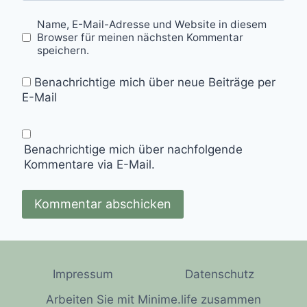
Name, E-Mail-Adresse und Website in diesem
Browser für meinen nächsten Kommentar
speichern.
Benachrichtige mich über neue Beiträge per
E-Mail
Benachrichtige mich über nachfolgende
Kommentare via E-Mail.
Impressum
Datenschutz
Arbeiten Sie mit Minime.life zusammen