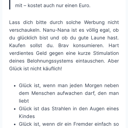
mit – kostet auch nur einen Euro.
Lass dich bitte durch solche Werbung nicht
verschaukeln. Nanu-Nana ist es völlig egal, ob
du glücklich bist und ob du gute Laune hast.
Kaufen sollst du. Brav konsumieren. Hart
verdientes Geld gegen eine kurze Stimulation
deines Belohnungssystems eintauschen. Aber
Glück ist nicht käuflich!
Glück ist, wenn man jeden Morgen neben
dem Menschen aufwachen darf, den man
liebt
Glück ist das Strahlen in den Augen eines
Kindes
Glück ist, wenn dir ein Fremder einfach so