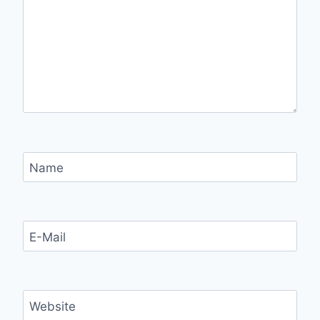
Name
E-Mail
Website