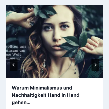
Warum Minimalismus und
Nachhaltigkeit Hand in Hand
gehen…