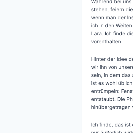
Während bei uns 
stehen, feiern di
wenn man der In
ich in den Weiten
Lara. Ich finde d
vorenthalten.
Hinter der Idee d
wir ihn von unser
sein, in dem das
ist es wohl üblic
entrümpeln: Fens
entstaubt. Die Ph
hinübergetragen
Ich finde, das i
nur äußerlich wi