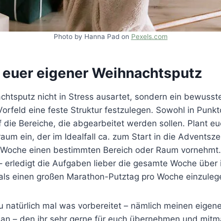
Photo by Hanna Pad on
Pexels.com
t euer eigener Weihnachtsputz
htsputz nicht in Stress ausartet, sondern ein bewusstes
 Vorfeld eine feste Struktur festzulegen. Sowohl in Punkt
 die Bereiche, die abgearbeitet werden sollen. Plant eu
raum ein, der im Idealfall ca. zum Start in die Adventsze
 Woche einen bestimmten Bereich oder Raum vornehmt. 
h – erledigt die Aufgaben lieber die gesamte Woche über
 als einen großen Marathon-Putztag pro Woche einzuleg
u natürlich mal was vorbereitet – nämlich meinen eigen
an – den ihr sehr gerne für euch übernehmen und mitm