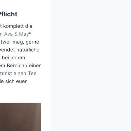
flicht
t komplett die
on Ava & May
*
uf (wer mag, gerne
endet natürliche
i bei jedem
em Bereich / einer
trinkt einen Tee
ie sich euer