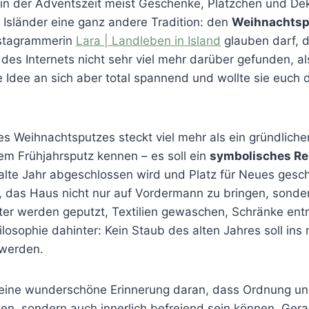
in der Adventszeit meist Geschenke, Plätzchen und Dek
e Isländer eine ganz andere Tradition: den
Weihnachtsp
stagrammerin
Lara | Landleben in Island
glauben darf, d
 des Internets nicht sehr viel mehr darüber gefunden, a
ie Idee an sich aber total spannend und wollte sie euch 
es Weihnachtsputzes steckt viel mehr als ein gründlich
em Frühjahrsputz kennen – es soll ein
symbolisches Re
 alte Jahr abgeschlossen wird und Platz für Neues gesc
h, das Haus nicht nur auf Vordermann zu bringen, sonde
ter werden geputzt, Textilien gewaschen, Schränke ent
ilosophie dahinter: Kein Staub des alten Jahres soll ins
 werden.
st eine wunderschöne Erinnerung daran, dass Ordnung un
rken, sondern auch innerlich befreiend sein können. Ge