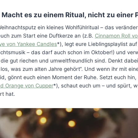
Macht es zu einem Ritual, nicht zu einer P
ihnachtsputz ein kleines Wohlfühlritual – das veränder
euch zum Start eine Duftkerze an (z.B.
Cinnamon Roll v
ve von Yankee Candles
*), legt eure Lieblingsplaylist a
chtsmusik – das darf auch schon im Oktober!) und verw
 die gut riechen und umweltfreundlich sind. Denkt dabe
se los, was zum alten Jahre gehört“. Und wenn ihr mit ein
id, gönnt euch einen Moment der Ruhe. Setzt euch hin, 
ed Orange von Cupper
*), schaut euch um – und spürt, w
t hat.