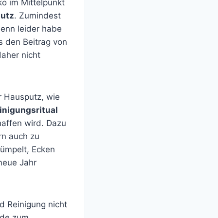
o im Mittelpunkt
utz
. Zumindest
enn leider habe
ls den Beitrag von
daher nicht
er Hausputz, wie
inigungsritual
haffen wird. Dazu
rn auch zu
rümpelt, Ecken
 neue Jahr
d Reinigung nicht
rade zum