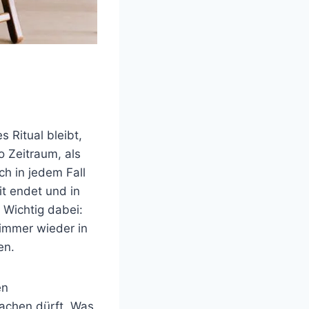
 Ritual bleibt,
o Zeitraum, als
ch in jedem Fall
it endet und in
Wichtig dabei:
 immer wieder in
en.
en
achen dürft. Was