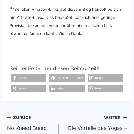
*
*Bei allen Amazon-Links auf diesem Blog handelt es sich
um Affiliate-Links. Dies bedeutet, dass ich eine geringe
Provision bekomme, wenn ihr über einen solchen Link
etwas bei Amazon kauft. Vielen Dank.
Sei der Erste, der diesen Beitrag teilt!
teilen
merken
teilen
103
teilen
teilen
teilen
Beitragsnavigation
ZURÜCK
WEITER
No Knead Bread
Die Vorteile des Yogas –