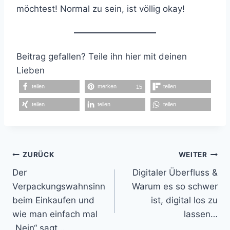
möchtest! Normal zu sein, ist völlig okay!
Beitrag gefallen? Teile ihn hier mit deinen
Lieben
teilen
merken
teilen
15
teilen
teilen
teilen
Beitragsnavigation
ZURÜCK
WEITER
Der
Digitaler Überfluss &
Verpackungswahnsinn
Warum es so schwer
beim Einkaufen und
ist, digital los zu
wie man einfach mal
lassen…
„Nein“ sagt…