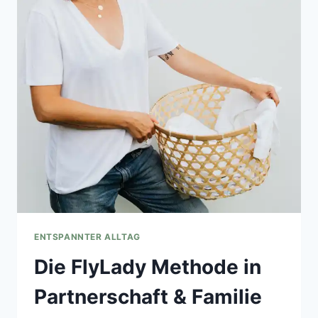
HAUSHALT?
SO
FINDEST
DU
SCHRITT
FÜR
SCHRITT
ZURÜCK
IN
DEINE
ROUTINEN
ENTSPANNTER ALLTAG
Die FlyLady Methode in
Partnerschaft & Familie