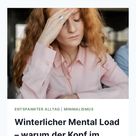
HAUSHALT
HEUTE:
SO
HABE
ICH
MEINEN
WEG
GEFUNDEN
ENTSPANNTER ALLTAG
|
MINIMALISMUS
Winterlicher Mental Load
– warum der Kopf im