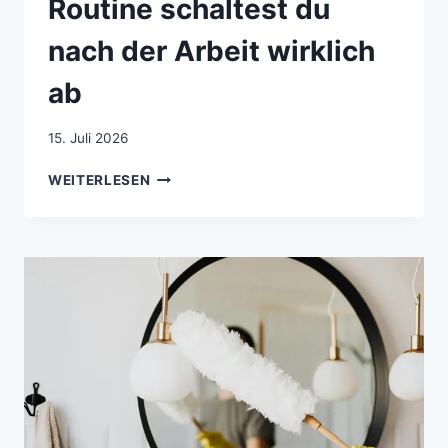
Routine schaltest du
nach der Arbeit wirklich
ab
15. Juli 2026
FEIERABEND-
WEITERLESEN
RESET:
MIT
DIESER
10-
MINUTEN-
ROUTINE
SCHALTEST
DU
NACH
DER
ARBEIT
WIRKLICH
AB