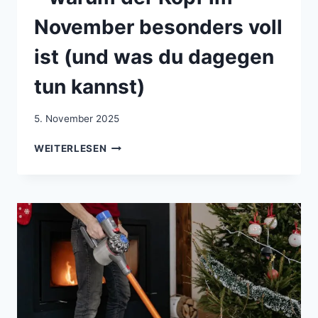
November besonders voll
ist (und was du dagegen
tun kannst)
5. November 2025
WINTERLICHER
WEITERLESEN
MENTAL
LOAD
–
WARUM
DER
KOPF
IM
NOVEMBER
BESONDERS
VOLL
IST