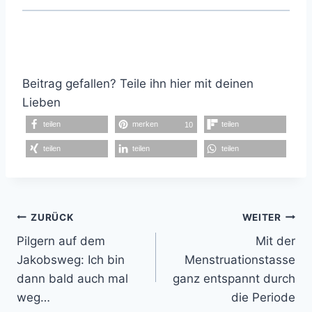
Beitrag gefallen? Teile ihn hier mit deinen
Lieben
teilen
merken
teilen
10
teilen
teilen
teilen
Beitragsnavigation
ZURÜCK
WEITER
Pilgern auf dem
Mit der
Jakobsweg: Ich bin
Menstruationstasse
dann bald auch mal
ganz entspannt durch
weg…
die Periode