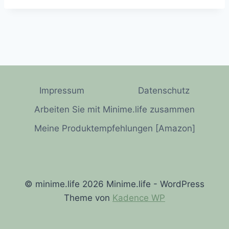
Impressum
Datenschutz
Arbeiten Sie mit Minime.life zusammen
Meine Produktempfehlungen [Amazon]
© minime.life 2026 Minime.life - WordPress
Theme von
Kadence WP