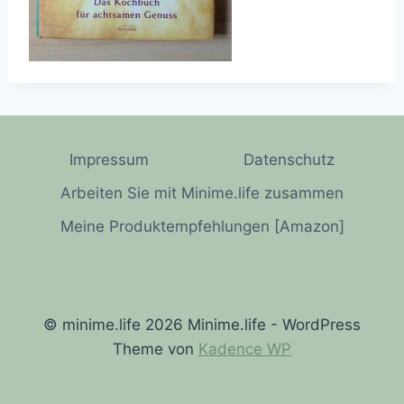
Impressum
Datenschutz
Arbeiten Sie mit Minime.life zusammen
Meine Produktempfehlungen [Amazon]
© minime.life 2026 Minime.life - WordPress
Theme von
Kadence WP