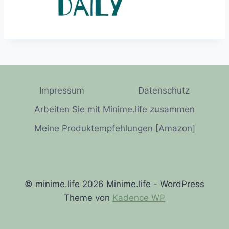
Impressum
Datenschutz
Arbeiten Sie mit Minime.life zusammen
Meine Produktempfehlungen [Amazon]
© minime.life 2026 Minime.life - WordPress
Theme von
Kadence WP