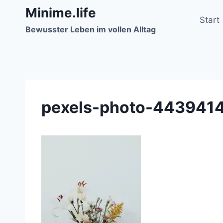
Zum
Minime.life
Inhalt
Start
Bewusster Leben im vollen Alltag
springen
pexels-photo-443941