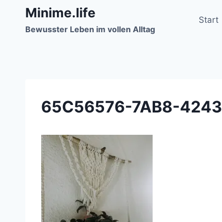
Zum
Minime.life
Inhalt
Start
Bewusster Leben im vollen Alltag
springen
65C56576-7AB8-424