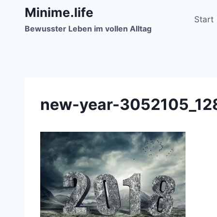
Zum
Minime.life
Inhalt
Start
Bewusster Leben im vollen Alltag
springen
new-year-3052105_12