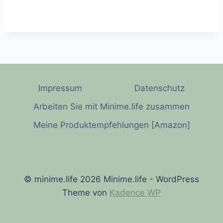
Impressum
Datenschutz
Arbeiten Sie mit Minime.life zusammen
Meine Produktempfehlungen [Amazon]
© minime.life 2026 Minime.life - WordPress
Theme von
Kadence WP