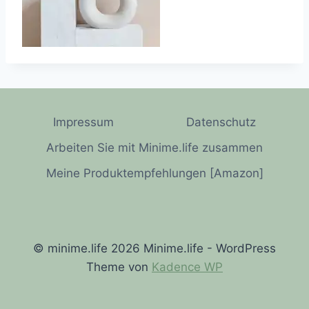
Impressum
Datenschutz
Arbeiten Sie mit Minime.life zusammen
Meine Produktempfehlungen [Amazon]
© minime.life 2026 Minime.life - WordPress
Theme von
Kadence WP