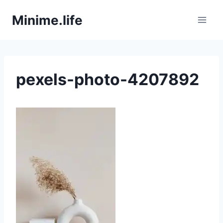
Zum
Minime.life
Inhalt
springen
pexels-photo-4207892