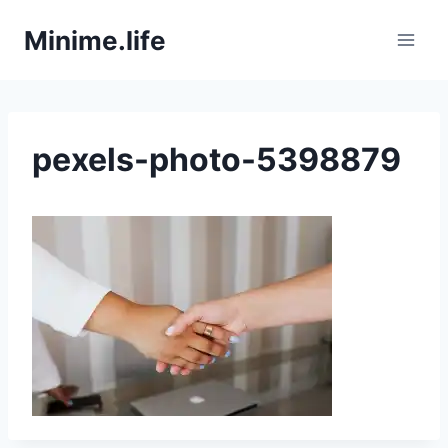
Zum
Minime.life
Inhalt
springen
pexels-photo-5398879