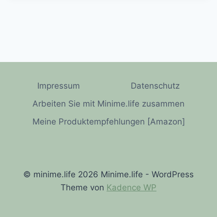
Impressum
Datenschutz
Arbeiten Sie mit Minime.life zusammen
Meine Produktempfehlungen [Amazon]
© minime.life 2026 Minime.life - WordPress
Theme von
Kadence WP