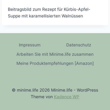
Beitragsbild zum Rezept für Kürbis-Apfel-
Suppe mit karamellisierten Walnüssen
Impressum
Datenschutz
Arbeiten Sie mit Minime.life zusammen
Meine Produktempfehlungen [Amazon]
© minime.life 2026 Minime.life - WordPress
Theme von
Kadence WP