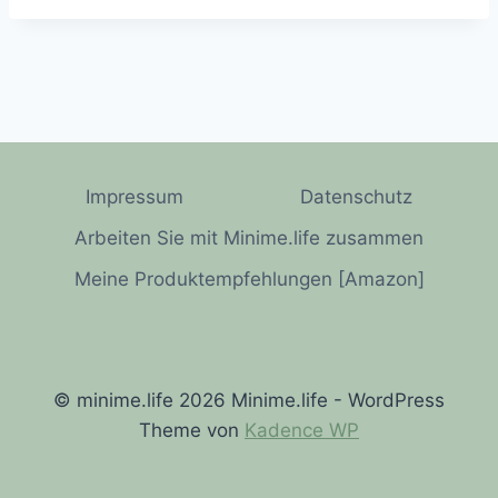
Impressum
Datenschutz
Arbeiten Sie mit Minime.life zusammen
Meine Produktempfehlungen [Amazon]
© minime.life 2026 Minime.life - WordPress
Theme von
Kadence WP