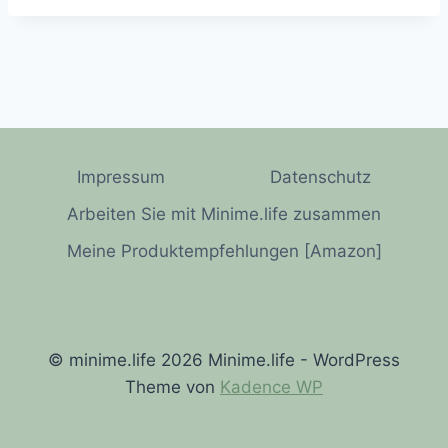
Impressum
Datenschutz
Arbeiten Sie mit Minime.life zusammen
Meine Produktempfehlungen [Amazon]
© minime.life 2026 Minime.life - WordPress
Theme von
Kadence WP