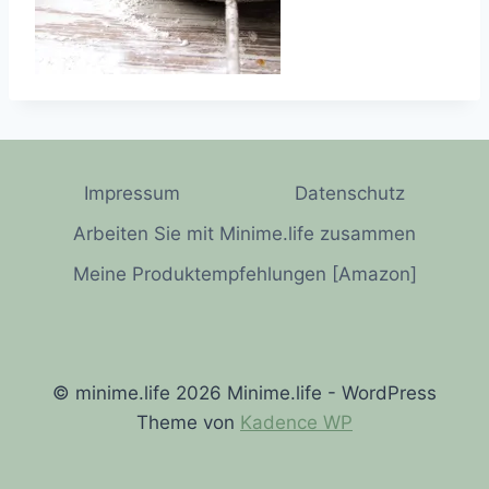
Impressum
Datenschutz
Arbeiten Sie mit Minime.life zusammen
Meine Produktempfehlungen [Amazon]
© minime.life 2026 Minime.life - WordPress
Theme von
Kadence WP