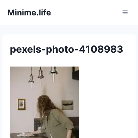
Zum
Minime.life
Inhalt
springen
pexels-photo-4108983