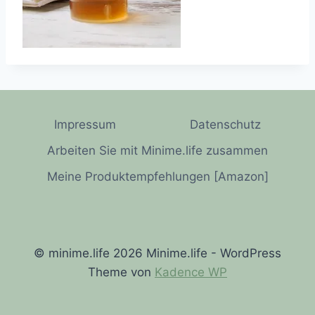
Impressum
Datenschutz
Arbeiten Sie mit Minime.life zusammen
Meine Produktempfehlungen [Amazon]
© minime.life 2026 Minime.life - WordPress
Theme von
Kadence WP