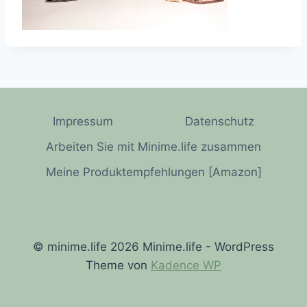
Impressum
Datenschutz
Arbeiten Sie mit Minime.life zusammen
Meine Produktempfehlungen [Amazon]
© minime.life 2026 Minime.life - WordPress
Theme von
Kadence WP