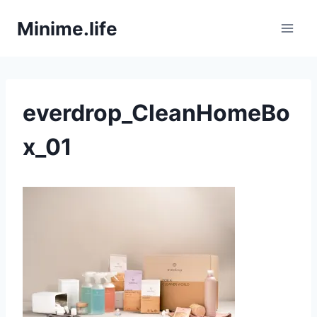
Zum
Minime.life
Inhalt
springen
everdrop_CleanHomeBo
x_01