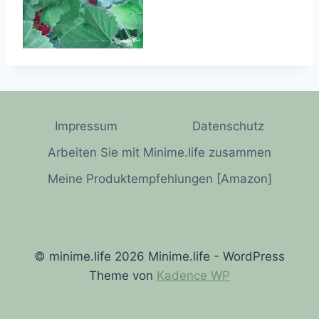
Impressum
Datenschutz
Arbeiten Sie mit Minime.life zusammen
Meine Produktempfehlungen [Amazon]
© minime.life 2026 Minime.life - WordPress
Theme von
Kadence WP