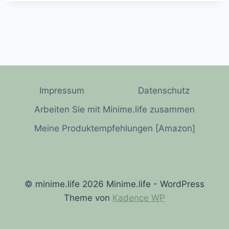
Impressum
Datenschutz
Arbeiten Sie mit Minime.life zusammen
Meine Produktempfehlungen [Amazon]
© minime.life 2026 Minime.life - WordPress
Theme von
Kadence WP