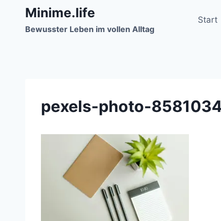
Zum
Minime.life
Inhalt
Start
Bewusster Leben im vollen Alltag
springen
pexels-photo-858103