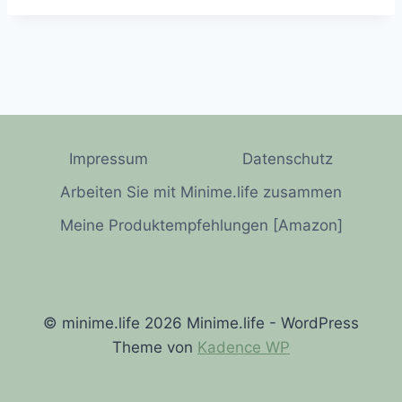
Impressum
Datenschutz
Arbeiten Sie mit Minime.life zusammen
Meine Produktempfehlungen [Amazon]
© minime.life 2026 Minime.life - WordPress
Theme von
Kadence WP