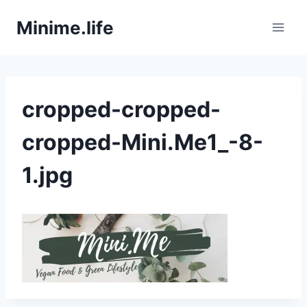
Zum
Minime.life
Inhalt
springen
cropped-cropped-
cropped-Mini.Me1_-8-
1.jpg