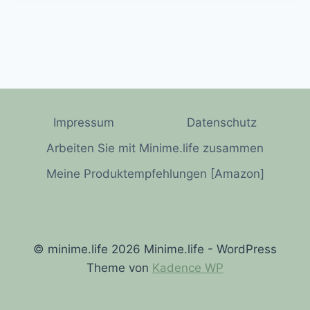
Impressum
Datenschutz
Arbeiten Sie mit Minime.life zusammen
Meine Produktempfehlungen [Amazon]
© minime.life 2026 Minime.life - WordPress
Theme von
Kadence WP