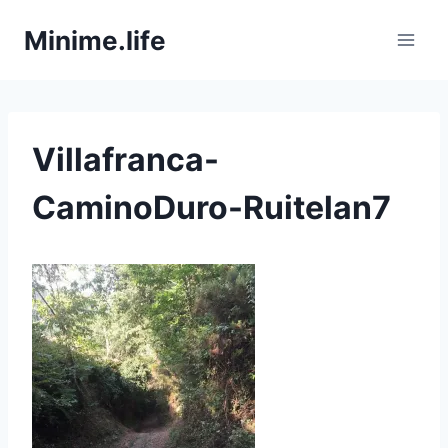
Zum
Minime.life
Inhalt
springen
Villafranca-
CaminoDuro-Ruitelan7