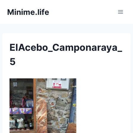
Zum
Minime.life
Inhalt
springen
ElAcebo_Camponaraya_
5