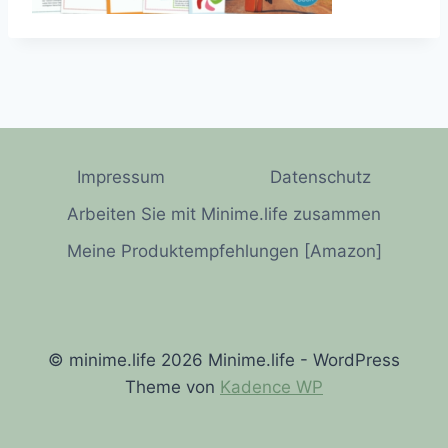
Impressum
Datenschutz
Arbeiten Sie mit Minime.life zusammen
Meine Produktempfehlungen [Amazon]
© minime.life 2026 Minime.life - WordPress
Theme von
Kadence WP