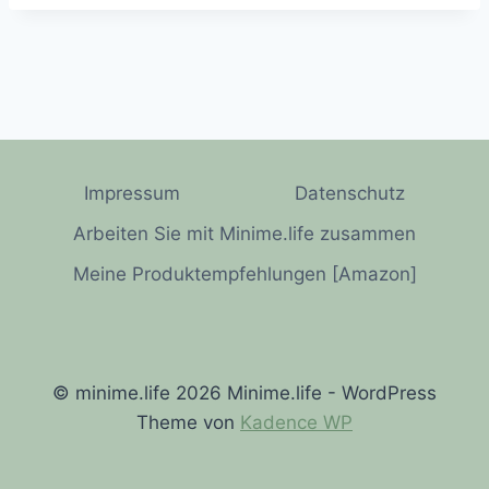
Impressum
Datenschutz
Arbeiten Sie mit Minime.life zusammen
Meine Produktempfehlungen [Amazon]
© minime.life 2026 Minime.life - WordPress
Theme von
Kadence WP