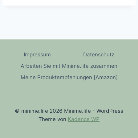
Impressum
Datenschutz
Arbeiten Sie mit Minime.life zusammen
Meine Produktempfehlungen [Amazon]
© minime.life 2026 Minime.life - WordPress
Theme von
Kadence WP